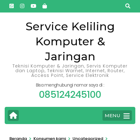
Lompat
ke
konten
Service Keliling
(Tekan
Komputer &
Enter)
Jaringan
Teknisi Komputer & Jaringan, Servis Komputer
dan Laptop, Teknisi Warnet, Internet, Router,
Access Point, Service Elektronik
Bisa menghubungi nomor saya di :
085124245100
MENU
>
>
>
Beranda
Konsumen kami
Uncategorized