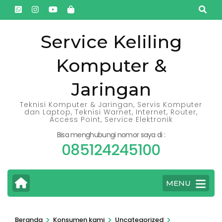
Lompat
ke
konten
Service Keliling
(Tekan
Komputer &
Enter)
Jaringan
Teknisi Komputer & Jaringan, Servis Komputer
dan Laptop, Teknisi Warnet, Internet, Router,
Access Point, Service Elektronik
Bisa menghubungi nomor saya di :
085124245100
MENU
>
>
>
Beranda
Konsumen kami
Uncategorized