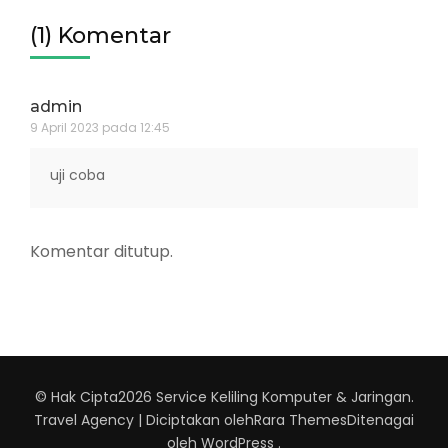
(1) Komentar
admin
9 April 2023 pada 12:45
uji coba
Komentar ditutup.
© Hak Cipta2026
Service Keliling Komputer & Jaringan
.
Travel Agency | Diciptakan oleh
Rara Themes
Ditenagai
oleh
WordPress
.