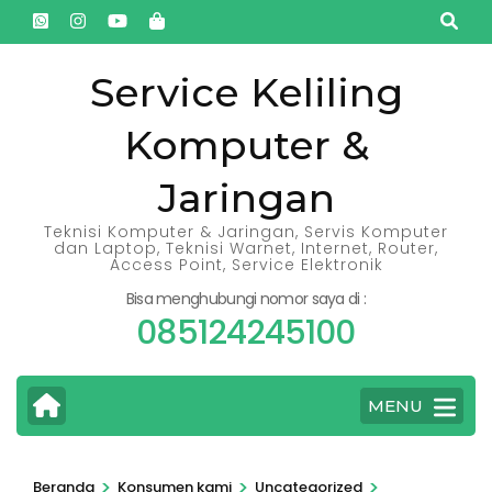
Lompat
ke
konten
Service Keliling
(Tekan
Komputer &
Enter)
Jaringan
Teknisi Komputer & Jaringan, Servis Komputer
dan Laptop, Teknisi Warnet, Internet, Router,
Access Point, Service Elektronik
Bisa menghubungi nomor saya di :
085124245100
MENU
>
>
>
Beranda
Konsumen kami
Uncategorized