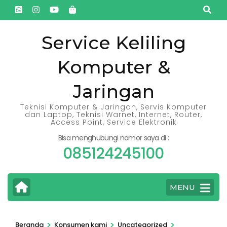
Lompat
ke
konten
Service Keliling
(Tekan
Komputer &
Enter)
Jaringan
Teknisi Komputer & Jaringan, Servis Komputer
dan Laptop, Teknisi Warnet, Internet, Router,
Access Point, Service Elektronik
Bisa menghubungi nomor saya di :
085124245100
MENU
>
>
>
Beranda
Konsumen kami
Uncategorized