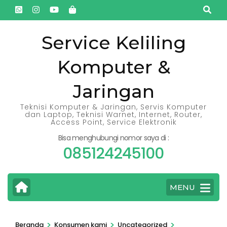
Lompat
ke
konten
Service Keliling
(Tekan
Komputer &
Enter)
Jaringan
Teknisi Komputer & Jaringan, Servis Komputer
dan Laptop, Teknisi Warnet, Internet, Router,
Access Point, Service Elektronik
Bisa menghubungi nomor saya di :
085124245100
MENU
>
>
>
Beranda
Konsumen kami
Uncategorized