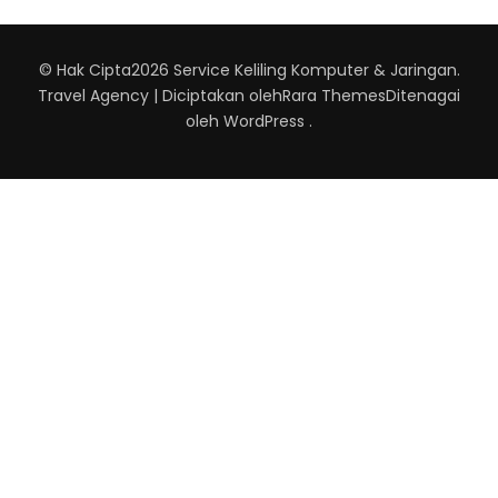
© Hak Cipta2026
Service Keliling Komputer & Jaringan
.
Travel Agency | Diciptakan oleh
Rara Themes
Ditenagai
oleh
WordPress
.