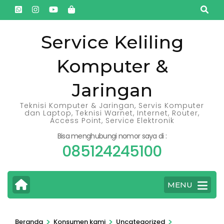
Lompat
ke
konten
Service Keliling
(Tekan
Komputer &
Enter)
Jaringan
Teknisi Komputer & Jaringan, Servis Komputer
dan Laptop, Teknisi Warnet, Internet, Router,
Access Point, Service Elektronik
Bisa menghubungi nomor saya di :
085124245100
MENU
>
>
>
Beranda
Konsumen kami
Uncategorized