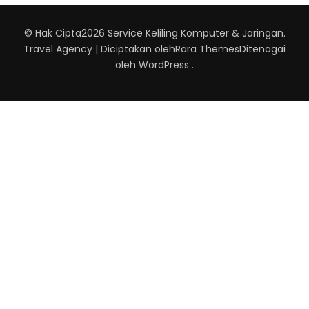
© Hak Cipta2026
Service Keliling Komputer & Jaringan
.
Travel Agency | Diciptakan oleh
Rara Themes
Ditenagai
oleh
WordPress
.