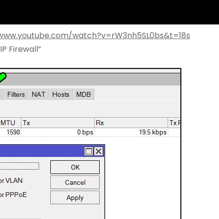
/www.youtube.com/watch?v=rW3nh5SL0bs&t=18s
P Firewall”