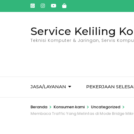
Lompat
ke
konten
Service Keliling K
(Tekan
Enter)
Teknisi Komputer & Jaringan, Servis Kompute
JASA/LAYANAN
PEKERJAAN SELESA
>
>
>
Beranda
Konsumen kami
Uncategorized
Membaca Traffic Yang Melintas di Mode Bridge Mikr