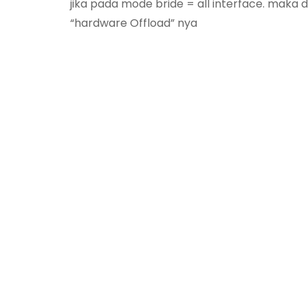
jika pada mode bride = all interface. maka d
“hardware Offload” nya