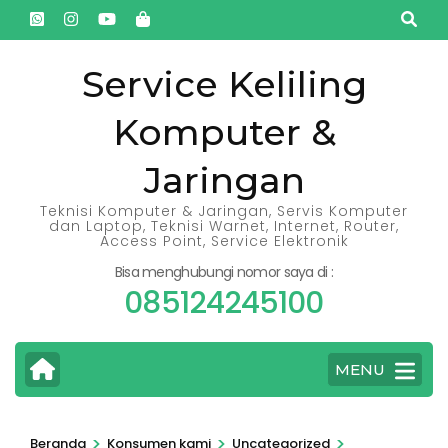
Lompat
ke
konten
Service Keliling
(Tekan
Komputer &
Enter)
Jaringan
Teknisi Komputer & Jaringan, Servis Komputer
dan Laptop, Teknisi Warnet, Internet, Router,
Access Point, Service Elektronik
Bisa menghubungi nomor saya di :
085124245100
MENU
>
>
>
Beranda
Konsumen kami
Uncategorized