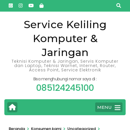
Lompat
ke
konten
Service Keliling
(Tekan
Komputer &
Enter)
Jaringan
Teknisi Komputer & Jaringan, Servis Komputer
dan Laptop, Teknisi Warnet, Internet, Router,
Access Point, Service Elektronik
Bisa menghubungi nomor saya di :
085124245100
MENU
>
>
>
Beranda
Konsumen kami
Uncategorized