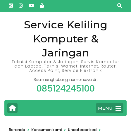
Lompat
ke
konten
Service Keliling
(Tekan
Komputer &
Enter)
Jaringan
Teknisi Komputer & Jaringan, Servis Komputer
dan Laptop, Teknisi Warnet, Internet, Router,
Access Point, Service Elektronik
Bisa menghubungi nomor saya di :
085124245100
MENU
>
>
>
Beranda
Konsumen kami
Uncategorized