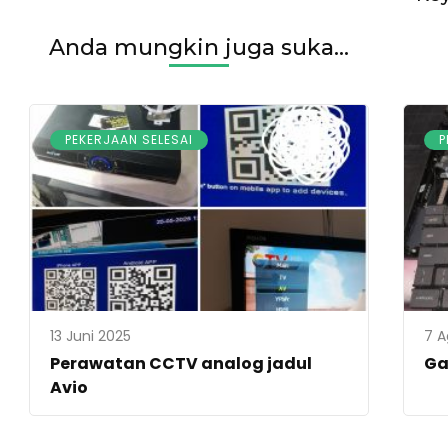
Anda mungkin juga suka...
PEKERJAAN SELESAI
P
13 Juni 2025
7 A
Perawatan CCTV analog jadul
Ga
Avio