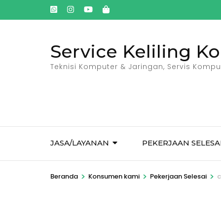
Lompat
ke
konten
Service Keliling K
(Tekan
Enter)
Teknisi Komputer & Jaringan, Servis Kompute
JASA/LAYANAN
PEKERJAAN SELESA
>
>
>
Beranda
Konsumen kami
Pekerjaan Selesai
c