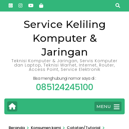
Lompat
ke
konten
Service Keliling
(Tekan
Komputer &
Enter)
Jaringan
Teknisi Komputer & Jaringan, Servis Komputer
dan Laptop, Teknisi Warnet, Internet, Router,
Access Point, Service Elektronik
Bisa menghubungi nomor saya di :
085124245100
MENU
>
>
>
Beranda
Konsumen kami
Catatan/Tutorial