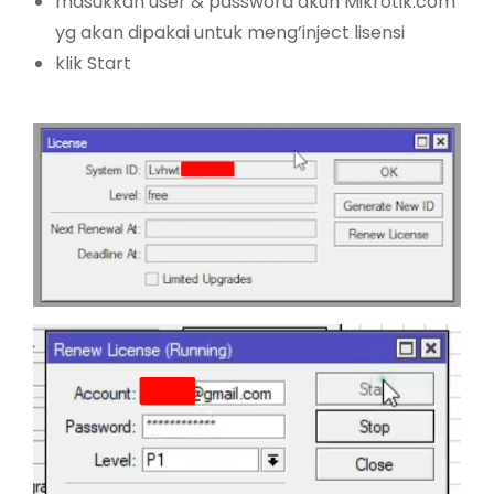
masukkan user & password akun Mikrotik.com
yg akan dipakai untuk meng’inject lisensi
klik Start