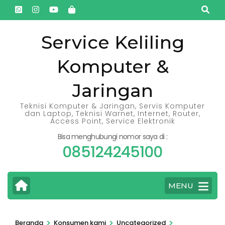
Lompat
ke
konten
Service Keliling
(Tekan
Komputer &
Enter)
Jaringan
Teknisi Komputer & Jaringan, Servis Komputer
dan Laptop, Teknisi Warnet, Internet, Router,
Access Point, Service Elektronik
Bisa menghubungi nomor saya di :
085124245100
MENU
>
>
>
Beranda
Konsumen kami
Uncategorized