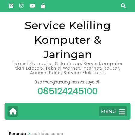
Lompat
ke
konten
Service Keliling
(Tekan
Komputer &
Enter)
Jaringan
Teknisi Komputer & Jaringan, Servis Komputer
dan Laptop, Teknisi Warnet, Internet, Router,
Access Point, Service Elektronik
Bisa menghubungi nomor saya di :
085124245100
MENU
>
Beranda
catridge canon