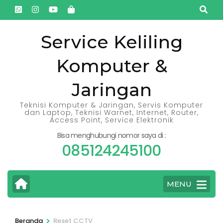
Lompat
ke
konten
Service Keliling
(Tekan
Komputer &
Enter)
Jaringan
Teknisi Komputer & Jaringan, Servis Komputer
dan Laptop, Teknisi Warnet, Internet, Router,
Access Point, Service Elektronik
Bisa menghubungi nomor saya di :
085124245100
MENU
>
Beranda
Reset CCTV