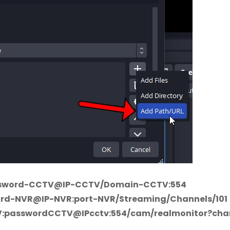
assword-CCTV@IP-CCTV/Domain-CCTV:554
ord-NVR@IP-NVR:port-NVR/Streaming/Channels/101
TV:passwordCCTV@IPcctv:554/cam/realmonitor?cha