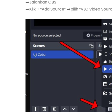
➡️Jalankan OBS
➡️Klik + “Add Source” ➡️pilih “VLC Video Sour