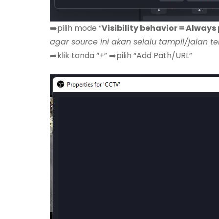
➡️pilih mode “
Visibility behavior = Always
agar source ini akan selalu tampil/jalan t
➡️klik tanda “+” ➡️pilih “Add Path/URL”