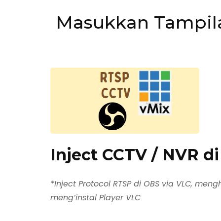
Masukkan Tampila
Inject CCTV / NVR d
*Inject Protocol RTSP di OBS via VLC, men
meng’instal Player VLC