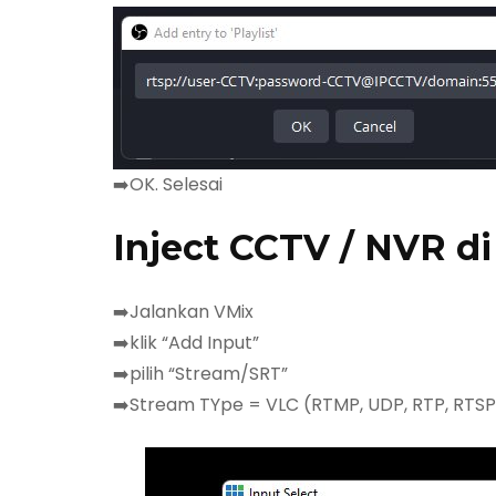
➡️OK. Selesai
Inject CCTV / NVR d
➡️Jalankan VMix
➡️klik “Add Input”
➡️pilih “Stream/SRT”
➡️Stream TYpe = VLC (RTMP, UDP, RTP, RTSP 