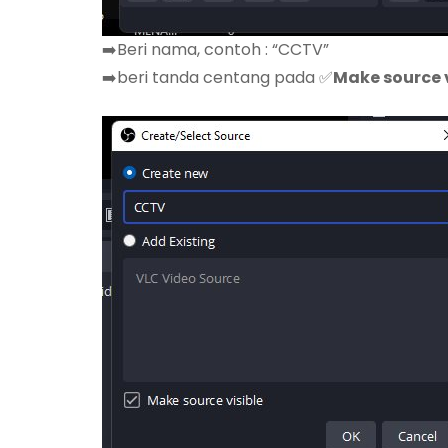
➡️Beri nama, contoh : “CCTV”
➡️beri tanda centang pada ✅
Make source v