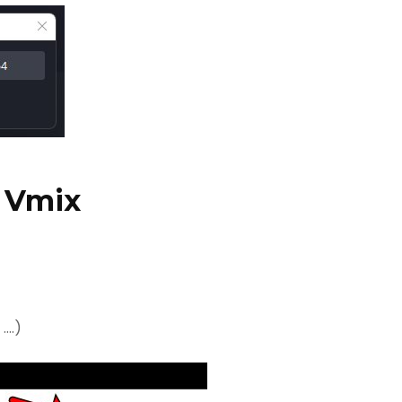
i Vmix
….)