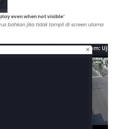
 play even when not visible
“
erus bahkan jika tidak tampil di screen utama