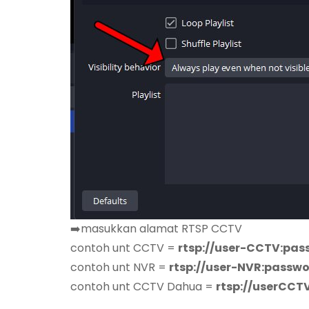
➡️masukkan alamat RTSP CCTV
contoh unt CCTV =
rtsp://user-CCTV:p
contoh unt NVR =
rtsp://user-NVR:passw
contoh unt CCTV Dahua =
rtsp://userCC