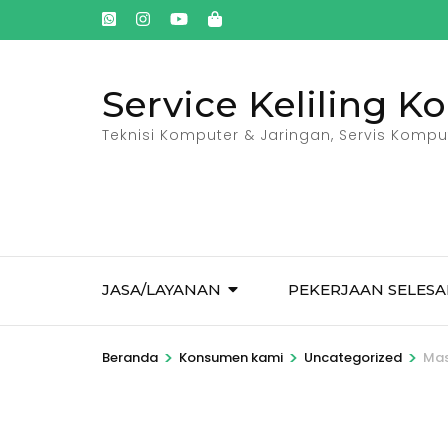
Lompat
ke
konten
Service Keliling K
(Tekan
Enter)
Teknisi Komputer & Jaringan, Servis Kompute
JASA/LAYANAN
PEKERJAAN SELESA
>
>
>
Beranda
Konsumen kami
Uncategorized
Mas