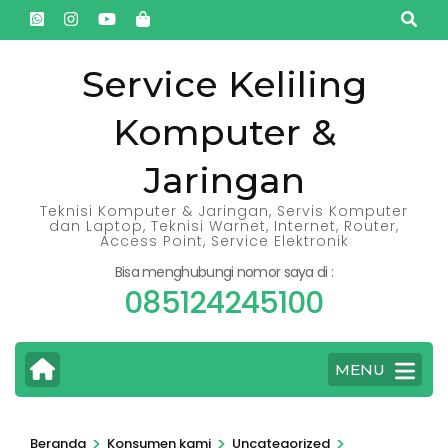
Lompat
ke
konten
Service Keliling
(Tekan
Komputer &
Enter)
Jaringan
Teknisi Komputer & Jaringan, Servis Komputer
dan Laptop, Teknisi Warnet, Internet, Router,
Access Point, Service Elektronik
Bisa menghubungi nomor saya di :
085124245100
MENU
>
>
>
Beranda
Konsumen kami
Uncategorized