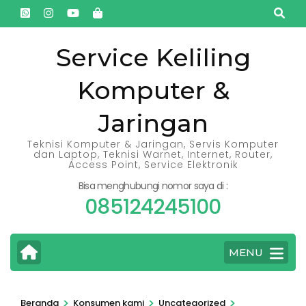
Lompat
ke
konten
Service Keliling
(Tekan
Komputer &
Enter)
Jaringan
Teknisi Komputer & Jaringan, Servis Komputer
dan Laptop, Teknisi Warnet, Internet, Router,
Access Point, Service Elektronik
Bisa menghubungi nomor saya di :
085124245100
MENU
>
>
>
Beranda
Konsumen kami
Uncategorized