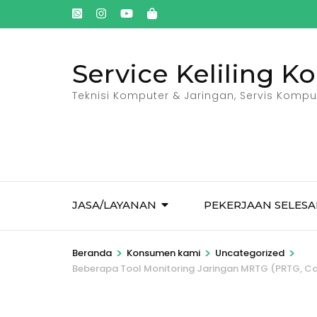
Lompat
ke
konten
Service Keliling K
(Tekan
Enter)
Teknisi Komputer & Jaringan, Servis Kompute
JASA/LAYANAN
PEKERJAAN SELESA
>
>
>
Beranda
Konsumen kami
Uncategorized
Beberapa Tool Monitoring Jaringan MRTG (PRTG, Cac