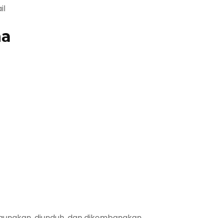
il
na
gunakan, diunduh, dan dikembangkan