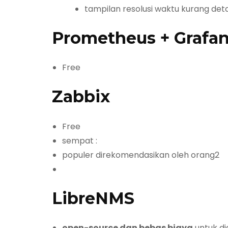
tampilan resolusi waktu kurang deta
Prometheus + Grafa
Free
Zabbix
Free
sempat :
populer direkomendasikan oleh orang2
LibreNMS
open-source dan bebas biaya
untuk di