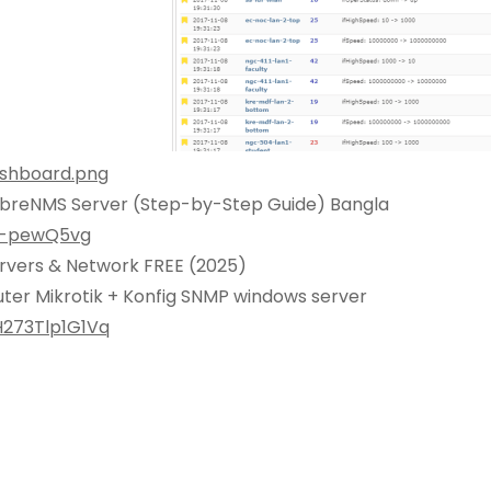
ashboard.png
ibreNMS Server (Step-by-Step Guide) Bangla
E-pewQ5vg
Servers & Network FREE (2025)
uter Mikrotik + Konfig SNMP windows server
H273Tlp1G1Vq