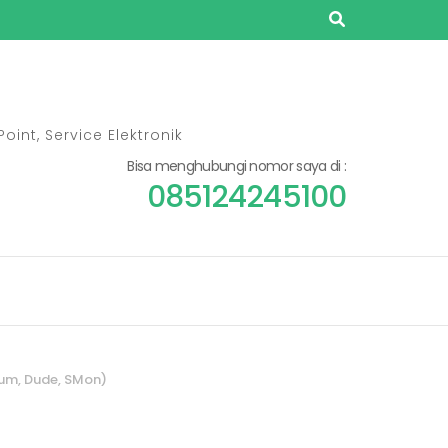
oint, Service Elektronik
Bisa menghubungi nomor saya di :
085124245100
ium, Dude, SMon)