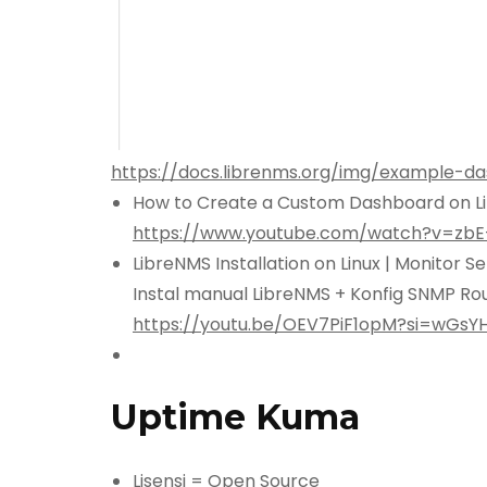
https://docs.librenms.org/img/example-d
How to Create a Custom Dashboard on L
https://www.youtube.com/watch?v=zb
LibreNMS Installation on Linux | Monitor 
Instal manual LibreNMS + Konfig SNMP Ro
https://youtu.be/OEV7PiF1opM?si=wGsY
Uptime Kuma
Lisensi = Open Source