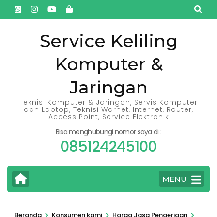
Lompat
ke
konten
Service Keliling
(Tekan
Komputer &
Enter)
Jaringan
Teknisi Komputer & Jaringan, Servis Komputer
dan Laptop, Teknisi Warnet, Internet, Router,
Access Point, Service Elektronik
Bisa menghubungi nomor saya di :
085124245100
MENU
>
>
>
Beranda
Konsumen kami
Harga Jasa Pengerjaan