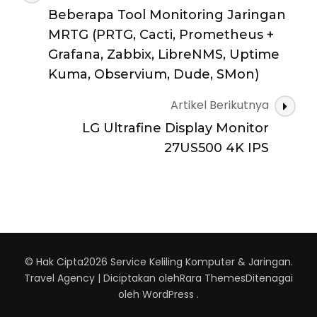
Artikel
Beberapa Tool Monitoring Jaringan
MRTG (PRTG, Cacti, Prometheus +
Grafana, Zabbix, LibreNMS, Uptime
Kuma, Observium, Dude, SMon)
Artikel Berikutnya
LG Ultrafine Display Monitor
27US500 4K IPS
© Hak Cipta2026
Service Keliling Komputer & Jaringan
.
Travel Agency | Diciptakan oleh
Rara Themes
Ditenagai
oleh
WordPress
.